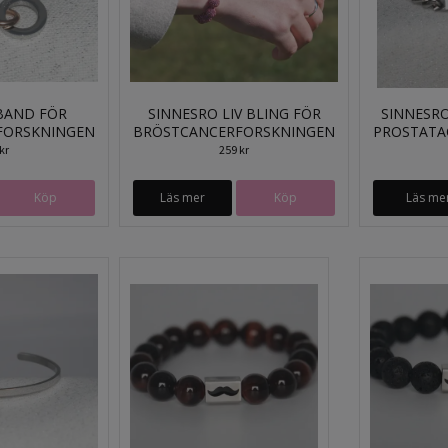
BAND FÖR
SINNESRO LIV BLING FÖR
SINNESR
FORSKNINGEN
BRÖSTCANCERFORSKNINGEN
PROSTATA
kr
259 kr
Läs mer
Köp
Läs me