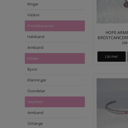
Ringar
Väskor
Prostatacancer
HOPE ARM
Halsband
BRÖSTCANCER
259 
Armband
Läs mer
Kläder
Byxor
Klänningar
Överdelar
Smycken
Armband
Örhänge