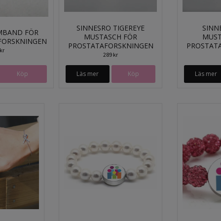
SINNESRO TIGEREYE
SINN
RMBAND FÖR
MUSTASCH FÖR
MUST
FORSKNINGEN
PROSTATAFORSKNINGEN
PROSTAT
kr
289 kr
Köp
Läs mer
Köp
Läs mer