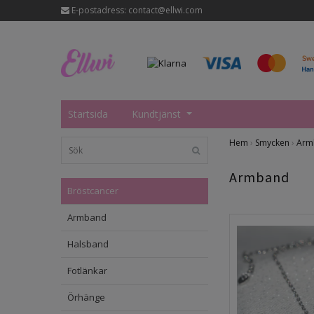
E-postadress:
contact@ellwi.com
Startsida
Kundtjänst
Hem
›
Smycken
›
Arm
Armband
Bröstcancer
Armband
Halsband
Fotlänkar
Örhänge