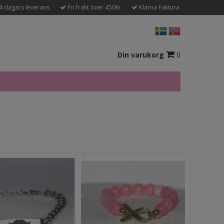
4 dagars leverans
Fri frakt över 450kr
Klarna Faktura
Din varukorg
0