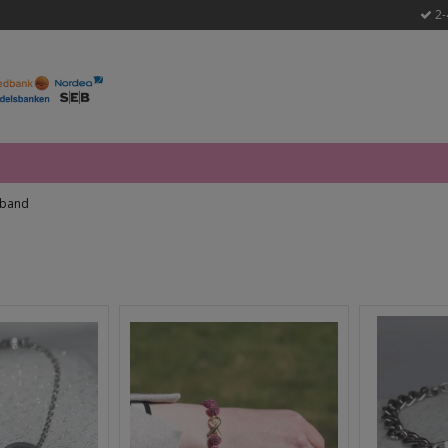
2-
band