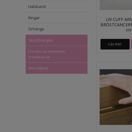
Halsband
Ringar
LIV CUFF A
BRÖSTCANCER
Örhänge
229 
Skyddsänglar
Läs mer
Förvärv av domänen
snowbox.se
Storsäljare