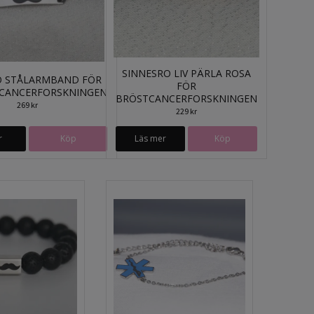
SINNESRO LIV PÄRLA ROSA
O STÅLARMBAND FÖR
FÖR
CANCERFORSKNINGEN
BRÖSTCANCERFORSKNINGEN
269 kr
229 kr
r
Köp
Läs mer
Köp