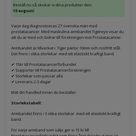
Beställ nu så skickar vi dina produkter den:
10 augusti
Varje dag diagnosticeras 27 svenska män med
prostatacancer. Med maskulina armbandet Tigereye visar du
att du är med och bidrar till forskningen mot Prostatacancer.
Armbandet är tillverkat i Tiger pärlor 10mm och rostfritt stål.
Det finns i olika storlekar med ett elastiskt kraftigt band.
✔ 15kr till Prostatacancerförbundet
✔ Supporter till Prostatacancerforskningen
✔ Storlekar som passar alla
✔ Leverans 2-3 dagar
Mät din handled innan du beställer.
Storlekstabell:
Armbandet finns i 3 olika storlekar med ett elastiskt kraftigt
band.
För varje armband som säljs ger vi 15 kr till
Prostatacancerförbundet som förra året delade ut mer än