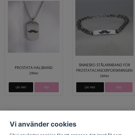
SINNESRO STÅLARMBAND FÖR
PROSTATA HALSBAND
PROSTATACANCERFORSKNINGEN
299 kr
269 kr
Läs mer
Läs mer
Köp
Vi använder cookies