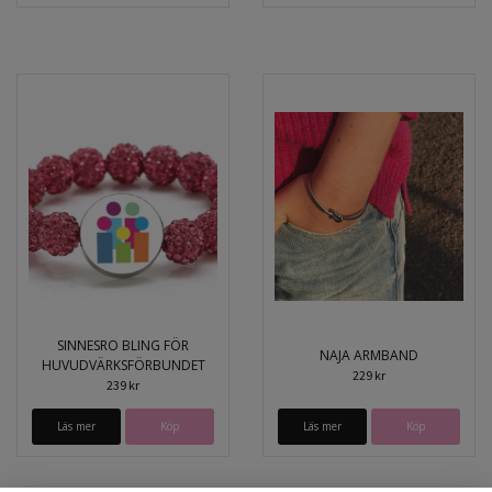
SINNESRO BLING FÖR
NAJA ARMBAND
HUVUDVÄRKSFÖRBUNDET
229 kr
239 kr
Läs mer
Läs mer
Köp