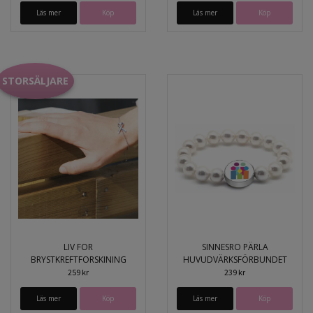
Läs mer
Köp
Läs mer
STORSÄLJARE
LIV FOR
SINNESRO PÄRLA
BRYSTKREFTFORSKINING
HUVUDVÄRKSFÖRBUNDET
259 kr
239 kr
Läs mer
Köp
Läs mer