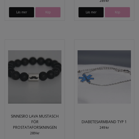
289 kr
Läs mer
Köp
Läs mer
Köp
SINNESRO LAVA MUSTASCH
FÖR
DIABETESARMBAND TYP 1
PROSTATAFORSKNINGEN
249 kr
289 kr