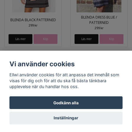
BLENDA DRESS BLUE /
BLENDA BLACK PATTERNED
PATTERNED
299 kr
299 kr
Läs mer
Köp
Läs mer
Köp
Vi använder cookies
Ellwi använder cookies för att anpassa det innehåll som
visas för dig och för att du ska få bästa tänkbara
upplevelse när du handlar hos oss.
Godkänn alla
Bröstcancer
Prostatacancer
Lagningslappar
Inställningar
© Copyright 2026 Ellwi
Powered by Quickbutik