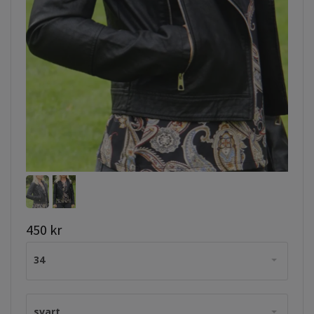
450 kr
34
svart