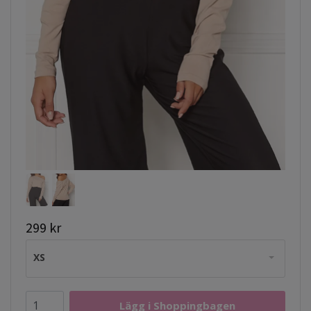
299 kr
XS