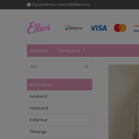
E-postadress:
contact@ellwi.com
Startsida
Kundtjänst
Bröstcancer
Armband
Halsband
Fotlänkar
Örhänge