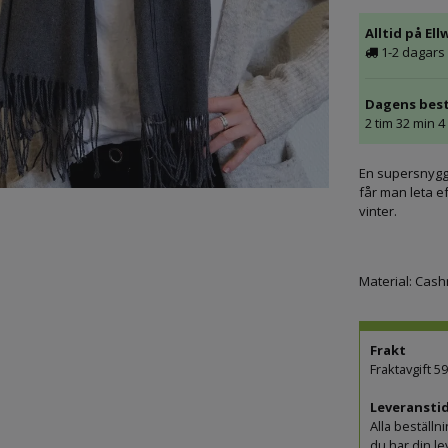
Alltid på Ell
1-2 dagars 
Dagens best
2 tim 32 min 4
En supersnygg
får man leta e
vinter.
Material: Cas
Frakt
Fraktavgift 5
Leveranstid
Alla beställn
du har din 