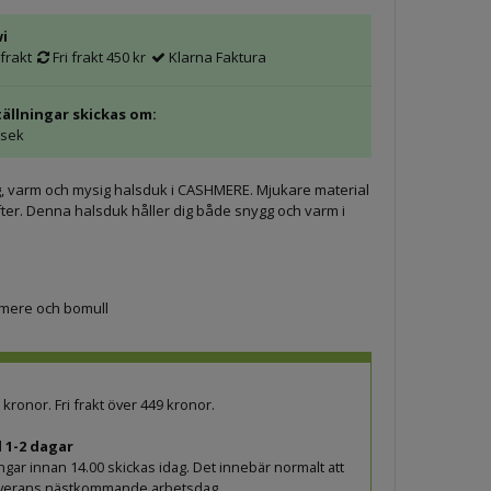
wi
frakt
Fri frakt 450 kr
Klarna Faktura
ällningar skickas om:
 sek
, varm och mysig halsduk i CASHMERE. Mjukare material
fter. Denna halsduk håller dig både snygg och varm i
hmere och bomull
9 kronor. Fri frakt över 449 kronor.
 1-2 dagar
ingar innan 14.00 skickas idag. Det innebär normalt att
leverans nästkommande arbetsdag.