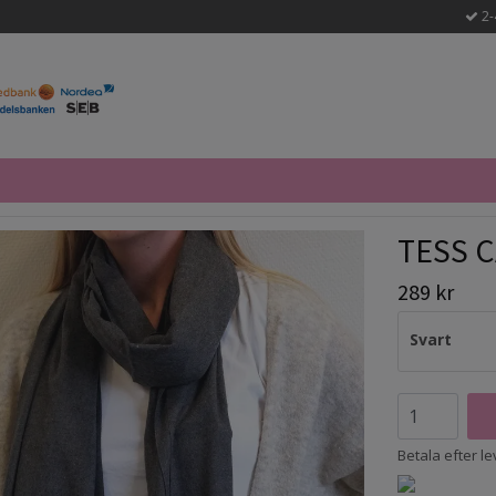
2-
TESS 
289 kr
Svart
Betala efter l