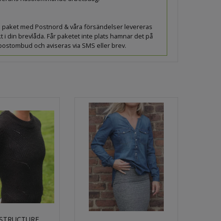
lla paket med Postnord & våra försändelser levereras
t i din brevlåda. Får paketet inte plats hamnar det på
 postombud och aviseras via SMS eller brev.
 STRUCTURE