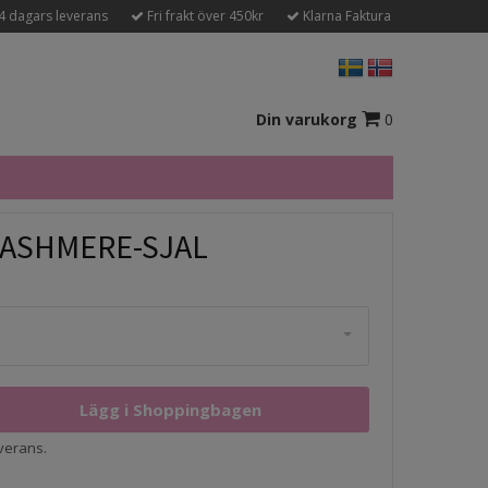
4 dagars leverans
Fri frakt över 450kr
Klarna Faktura
Din varukorg
0
CASHMERE-SJAL
everans.