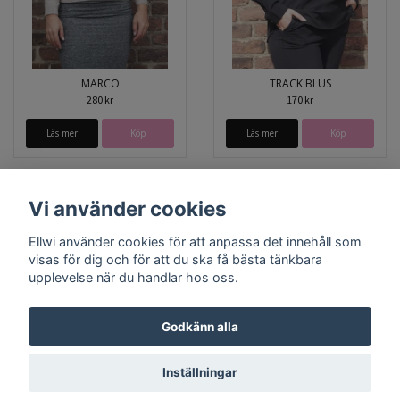
MARCO
TRACK BLUS
280 kr
170 kr
Läs mer
Köp
Läs mer
Köp
Vi använder cookies
Ellwi använder cookies för att anpassa det innehåll som
visas för dig och för att du ska få bästa tänkbara
upplevelse när du handlar hos oss.
Godkänn alla
Bröstcancer
Prostatacancer
Lagningslappar
Inställningar
© Copyright 2026 Ellwi