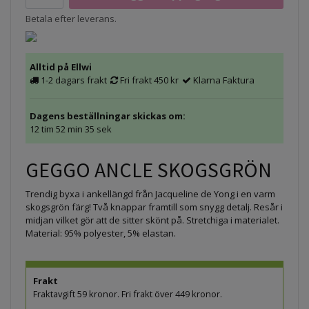
Betala efter leverans.
Alltid på Ellwi
1-2 dagars frakt
Fri frakt 450 kr
Klarna Faktura
Dagens beställningar skickas om:
12 tim 52 min 34 sek
GEGGO ANCLE SKOGSGRÖN
Trendig byxa i ankellängd från Jacqueline de Yong i en varm
skogsgrön färg! Två knappar framtill som snygg detalj. Resår i
midjan vilket gör att de sitter skönt på. Stretchiga i materialet.
Material: 95% polyester, 5% elastan.
Frakt
Fraktavgift 59 kronor. Fri frakt över 449 kronor.