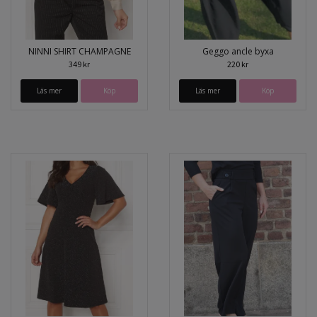
NINNI SHIRT CHAMPAGNE
Geggo ancle byxa
349 kr
220 kr
Läs mer
Köp
Läs mer
Köp