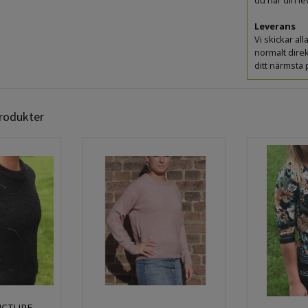
du har din 
Leverans
Vi skickar a
normalt direk
ditt närmsta
produkter
UCTURE