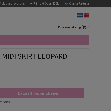
4 dagars leverans
Fri frakt över 450kr
Klarna Faktura
Din varukorg
0
 MIDI SKIRT LEOPARD
everans.