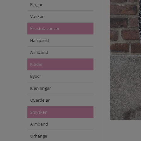
Ringar
Väskor
Prostatacancer
Halsband
Armband
Kläder
Byxor
Klänningar
Överdelar
Smycken
Armband
Örhänge