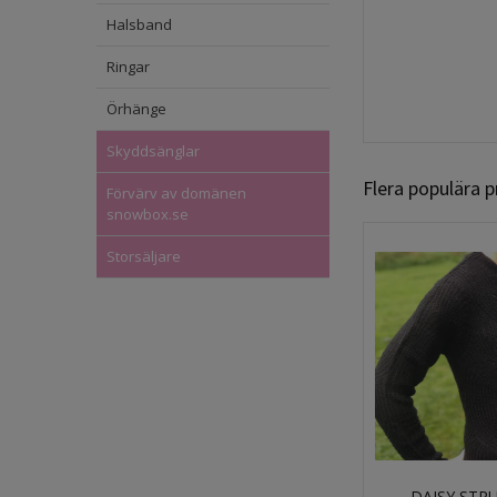
Halsband
Ringar
Örhänge
Skyddsänglar
Flera populära 
Förvärv av domänen
snowbox.se
Storsäljare
DAISY STR