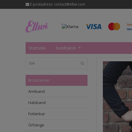
E-postadress:
contact@ellwi.com
Startsida
Kundtjänst
Bröstcancer
Armband
Halsband
Fotlänkar
Örhänge