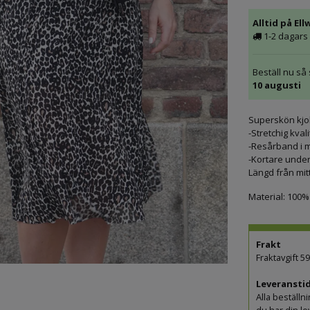
Alltid på Ell
1-2 dagars 
Beställ nu så
10 augusti
Superskön kjo
-Stretchig kvali
-Resårband i m
-Kortare underk
Längd från mitt
Material: 100%
Frakt
Fraktavgift 5
Leveranstid
Alla beställn