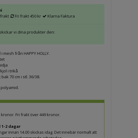
wi
frakt
Fri frakt 450 kr
Klarna Faktura
 skickar vi dina produkter den:
l i mesh från HAPPY HOLLY.
tet
idja
jol i trikå
 bak 70 cm i stl. 36/38.
 polyamid.
9 kronor. Fri frakt över 449 kronor.
 1-2 dagar
ingar innan 14.00 skickas idag. Det innebär normalt att