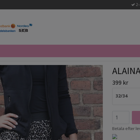
2-
ALAINA
399 kr
32/34
Betala efter l