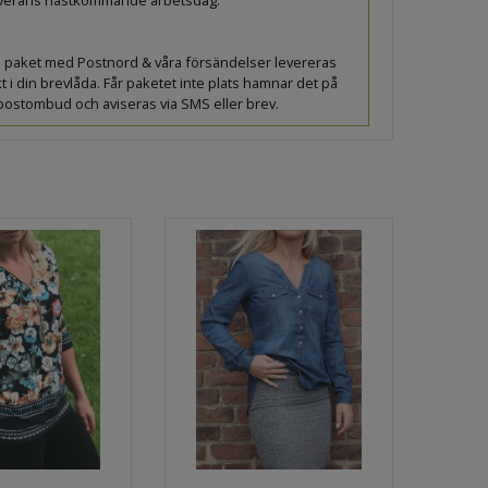
leverans nästkommande arbetsdag.
lla paket med Postnord & våra försändelser levereras
t i din brevlåda. Får paketet inte plats hamnar det på
 postombud och aviseras via SMS eller brev.