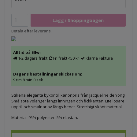
Betala efter leverans.
Alltid på Ellwi
1-2 dagars frakt
Fri frakt 450 kr
Klarna Faktura
Dagens beställningar skickas om:
9 tim 7 min 59 sek
Stilrena eleganta byxor till kanonpris från Jacqueline de Yong!
Små söta volanger längs linningen och fickkanten. Lite lösare
upptill och smalnar av längs benet. Stretchigt skönt material.
Material: 95% polyester, 5% elastan.