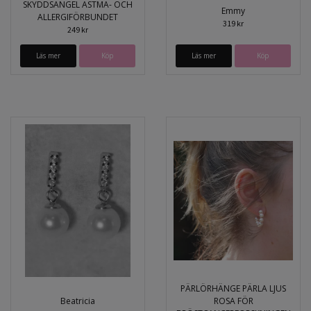
SKYDDSÄNGEL ASTMA- OCH
Emmy
ALLERGIFÖRBUNDET
319 kr
249 kr
Läs mer
Köp
Läs mer
PÄRLÖRHÄNGE PÄRLA LJUS
Beatricia
ROSA FÖR