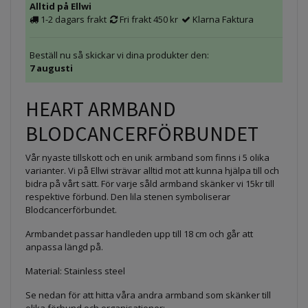
Alltid på Ellwi
1-2 dagars frakt
Fri frakt 450 kr
Klarna Faktura
Beställ nu så skickar vi dina produkter den:
7 augusti
HEART ARMBAND
BLODCANCERFÖRBUNDET
Vår nyaste tillskott och en unik armband som finns i 5 olika
varianter. Vi på Ellwi strävar alltid mot att kunna hjälpa till och
bidra på vårt sätt. För varje såld armband skänker vi 15kr till
respektive förbund. Den lila stenen symboliserar
Blodcancerförbundet.
Armbandet passar handleden upp till 18 cm och går att
anpassa längd på.
Material: Stainless steel
Se nedan för att hitta våra andra armband som skänker till
olika förbund och organisationer: