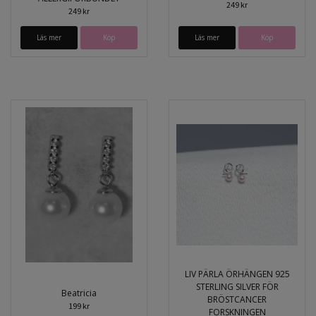
249 kr
249 kr
Läs mer
Köp
Läs mer
Köp
LIV PÄRLA ÖRHÄNGEN 925
STERLING SILVER FÖR
Beatricia
BRÖSTCANCER
199 kr
FORSKNINGEN