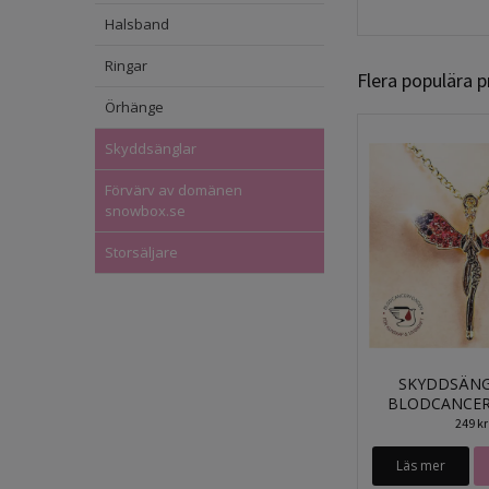
Halsband
Ringar
Flera populära 
Örhänge
Skyddsänglar
Förvärv av domänen
snowbox.se
Storsäljare
SKYDDSÄNG
BLODCANCE
249 kr
Läs mer