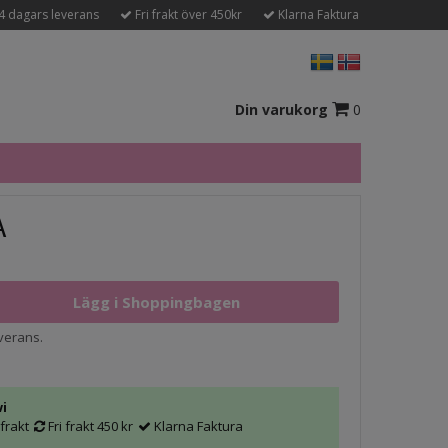
4 dagars leverans
Fri frakt över 450kr
Klarna Faktura
Din varukorg
0
A
everans.
wi
frakt
Fri frakt 450 kr
Klarna Faktura