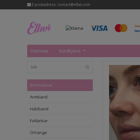
E-postadress:
contact@ellwi.com
Startsida
Kundtjänst
Bröstcancer
Armband
Halsband
Fotlänkar
Örhänge