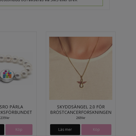
SRO PÄRLA
SKYDDSÄNGEL 2.0 FÖR
RKSFÖRBUNDET
BRÖSTCANCERFORSKNINGEN
239 kr
269 kr
Läs mer
Köp