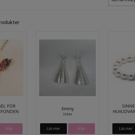
produkter
EL FÖR
SINNE
Emmy
RFONDEN
HUVUDVÄ
319 kr
Köp
Läs mer
Läs mer