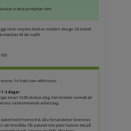
 skickar vi dina produkter den:
yggt silver-smycke med en modern design. Ett enkelt
 matchas till din outfit.
r 925
9 kronor. Fri frakt över 449 kronor.
 1-2 dagar
ingar innan 14.00 skickas idag. Det innebär normalt att
leverans nästkommande arbetsdag.
lla paket med Postnord & våra försändelser levereras
t i din brevlåda. Får paketet inte plats hamnar det på
 postombud och aviseras via SMS eller brev.