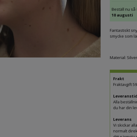
Beställ nu så
10 augusti
Fantastiskt sn
smycke som lätt
Material: Silve
Frakt
Fraktavgift 5
Leveranstid
Alla beställn
du har din 
Leverans
Vi skickar a
normalt direk
ditt närmsta