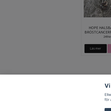
HOPE HALSB
BRÖSTCANCER
249 kr
Läs mer
Vi
Ell
för