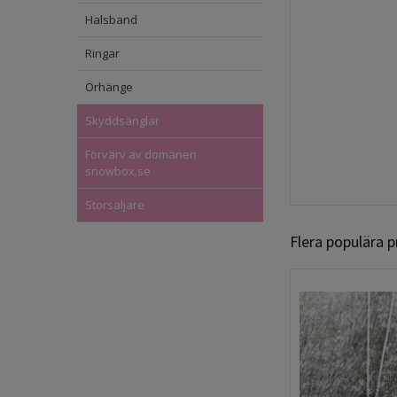
Halsband
Ringar
Örhänge
Skyddsänglar
Förvärv av domänen
snowbox.se
Storsäljare
Flera populära 