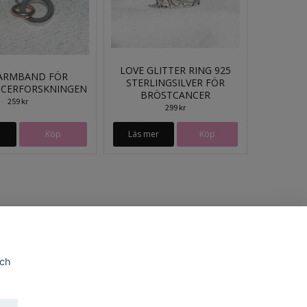
LOVE GLITTER RING 925
ARMBAND FÖR
STERLINGSILVER FÖR
CERFORSKNINGEN
BRÖSTCANCER
259 kr
299 kr
Läs mer
och