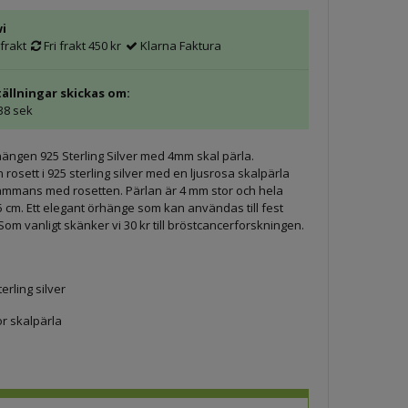
wi
frakt
Fri frakt 450 kr
Klarna Faktura
ällningar skickas om:
 38 sek
örhängen 925 Sterling Silver med 4mm skal pärla.
rosett i 925 sterling silver med en ljusrosa skalpärla
lsammans med rosetten. Pärlan är 4 mm stor och hela
5 cm. Ett elegant örhänge som kan användas till fest
Som vanligt skänker vi 30 kr till bröstcancerforskningen.
erling silver
or skalpärla