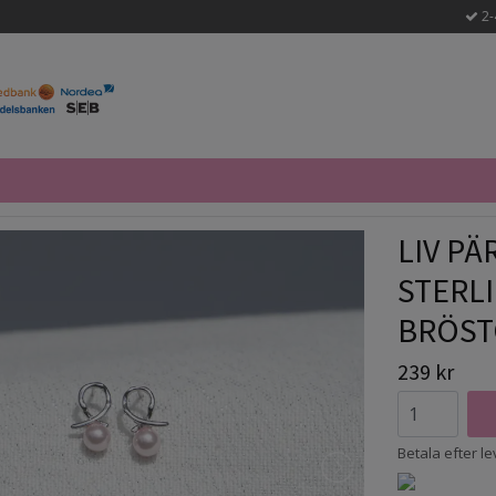
2-
LIV P
STERLI
BRÖST
239 kr
Betala efter l