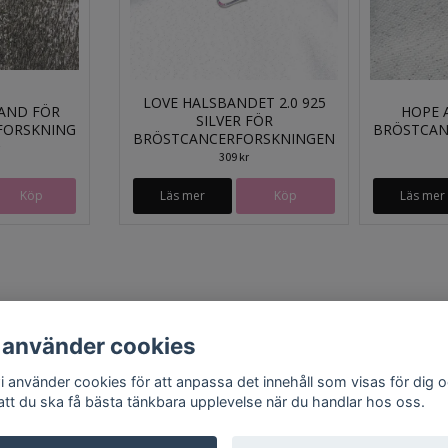
LOVE HALSBANDET 2.0 925
AND FÖR
HOPE 
SILVER FÖR
FORSKNING
BRÖSTCAN
BRÖSTCANCERFORSKNINGEN
309 kr
Läs mer
Läs mer
 använder cookies
Bröstcancer
Prostatacancer
Lagningslappar
wi använder cookies för att anpassa det innehåll som visas för dig 
 att du ska få bästa tänkbara upplevelse när du handlar hos oss.