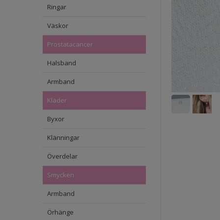
Ringar
Väskor
Prostatacancer
Halsband
Armband
Kläder
Byxor
Klänningar
Överdelar
Smycken
Armband
Örhänge