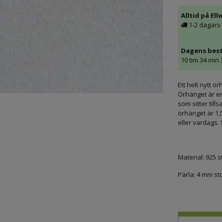
Alltid på Ell
1-2 dagars 
Dagens best
10 tim 34 min
Ett helt nytt 
Örhänget är en 
som sitter til
örhänget är 1,
eller vardags. 
Material: 925 st
Pärla: 4 mm st