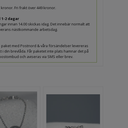
9 kronor. Fri frakt över 449 kronor.
 1-2 dagar
ingar innan 14.00 skickas idag. Det innebär normalt att
leverans nästkommande arbetsdag.
lla paket med Postnord & våra försändelser levereras
t i din brevlåda. Får paketet inte plats hamnar det på
 postombud och aviseras via SMS eller brev.