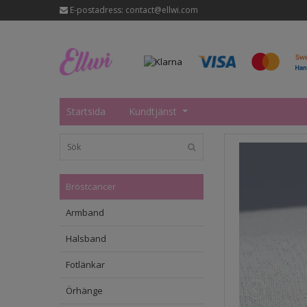
E-postadress:
contact@ellwi.com
Startsida
Kundtjänst
Bröstcancer
Armband
Halsband
Fotlänkar
Örhänge