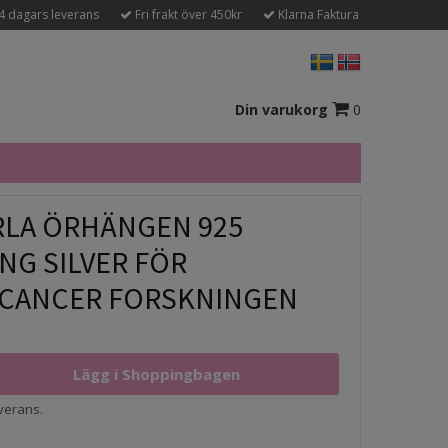
4 dagars leverans
Fri frakt över 450kr
Klarna Faktura
Din varukorg
0
ÄRLA ÖRHÄNGEN 925
NG SILVER FÖR
CANCER FORSKNINGEN
everans.