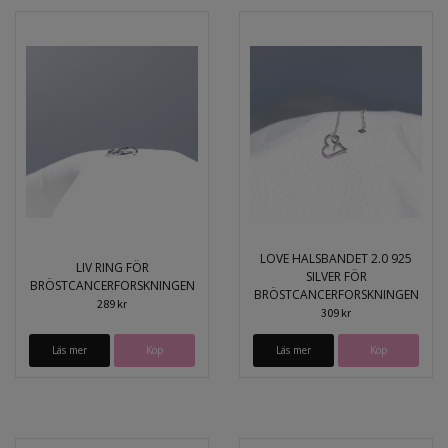
LOVE HALSBANDET 2.0 925
LIV RING FÖR
SILVER FÖR
BRÖSTCANCERFORSKNINGEN
BRÖSTCANCERFORSKNINGEN
289 kr
309 kr
Läs mer
Läs mer