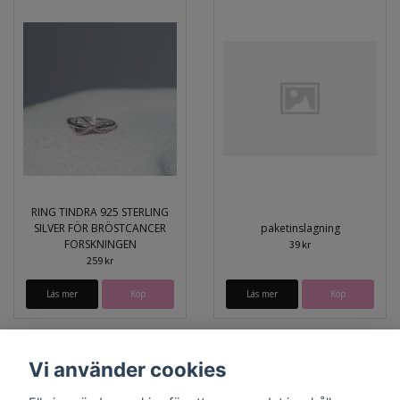
RING TINDRA 925 STERLING
SILVER FÖR BRÖSTCANCER
paketinslagning
FORSKNINGEN
39 kr
259 kr
Läs mer
Läs mer
Vi använder cookies