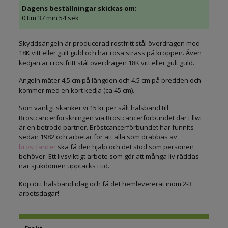
Dagens beställningar skickas om:
0 tim 37 min 54 sek
Skyddsängeln är producerad rostfritt stål överdragen med
18K vitt eller gult guld och har rosa strass på kroppen. Även
kedjan är i rostfritt stål överdragen 18K vitt eller gult guld.
Ängeln mäter 4,5 cm på längden och 4.5 cm på bredden och
kommer med en kort kedja (ca 45 cm).
Som vanligt skänker vi 15 kr per sålt halsband till
Bröstcancerforskningen via Bröstcancerförbundet där Ellwi
är en betrodd partner. Bröstcancerförbundet har funnits
sedan 1982 och arbetar för att alla som drabbas av
bröstcancer
ska få den hjälp och det stöd som personen
behöver. Ett livsviktigt arbete som gör att många liv räddas
när sjukdomen upptäcks i tid.
Köp ditt halsband idag och få det hemlevererat inom 2-3
arbetsdagar!