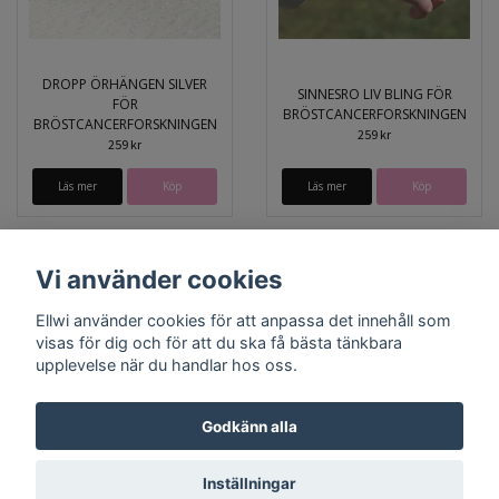
DROPP ÖRHÄNGEN SILVER
SINNESRO LIV BLING FÖR
FÖR
BRÖSTCANCERFORSKNINGEN
BRÖSTCANCERFORSKNINGEN
259 kr
259 kr
Läs mer
Läs mer
Köp
Vi använder cookies
Ellwi använder cookies för att anpassa det innehåll som
visas för dig och för att du ska få bästa tänkbara
upplevelse när du handlar hos oss.
Godkänn alla
Bröstcancer
Prostatacancer
Lagningslappar
Inställningar
© Copyright 2026 Ellwi