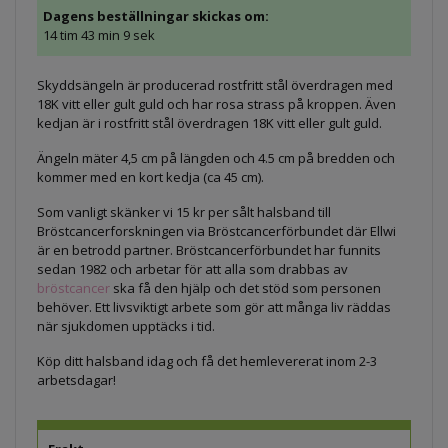
Dagens beställningar skickas om:
14 tim 43 min 9 sek
Skyddsängeln är producerad rostfritt stål överdragen med
18K vitt eller gult guld och har rosa strass på kroppen. Även
kedjan är i rostfritt stål överdragen 18K vitt eller gult guld.
Ängeln mäter 4,5 cm på längden och 4.5 cm på bredden och
kommer med en kort kedja (ca 45 cm).
Som vanligt skänker vi 15 kr per sålt halsband till
Bröstcancerforskningen via Bröstcancerförbundet där Ellwi
är en betrodd partner. Bröstcancerförbundet har funnits
sedan 1982 och arbetar för att alla som drabbas av
bröstcancer
ska få den hjälp och det stöd som personen
behöver. Ett livsviktigt arbete som gör att många liv räddas
när sjukdomen upptäcks i tid.
Köp ditt halsband idag och få det hemlevererat inom 2-3
arbetsdagar!