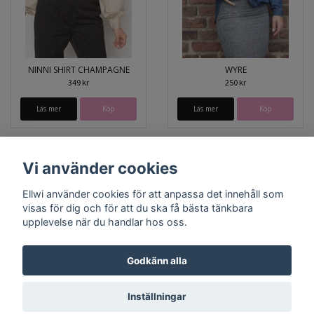
NINNI SHIRT CHAMPAGNE
WYRE
349 kr
250 kr
Läs mer
Köp
Läs mer
Köp
Vi använder cookies
Ellwi använder cookies för att anpassa det innehåll som
visas för dig och för att du ska få bästa tänkbara
upplevelse när du handlar hos oss.
Godkänn alla
Bröstcancer
Prostatacancer
Lagningslappar
Inställningar
© Copyright 2026 Ellwi