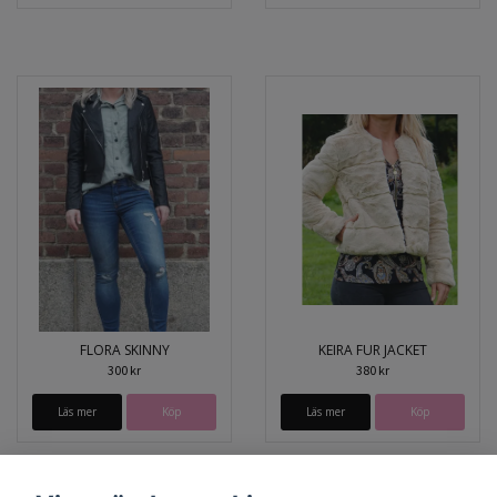
FLORA SKINNY
KEIRA FUR JACKET
300 kr
380 kr
Läs mer
Köp
Läs mer
Köp