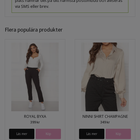
plats hamnar det på ditt närmsta postombud och aviseras
via SMS eller brev.
Flera populära produkter
ROYAL BYXA
NINNI SHIRT CHAMPAGNE
399 kr
349 kr
Läs mer
Köp
Läs mer
Köp