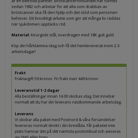
är en betrodd partner. Bröstcancerförbundet har funnits
sedan 1982 och arbetar för att alla som drabbas av
bröstcancer ska få den hjälp och det stöd som personen
behöver. Ett livsviktigt arbete som gör att många liv räddas
när sjukdomen upptäcks i tid.
Material
: Kirurgiskt stål, överdragen med 18K gult guld
Köp din hårklämma idag och få det hemlevererat inom 2-3
arbetsdagar!
Frakt
Fraktavgift 59 kronor. Fri frakt över 449 kronor.
Leveranstid 1-2 dagar
Alla beställningar innan 14.00 skickas idag. Det innebär
normalt att du har din leverans nästkommande arbetsdag.
Leverans
Vi skickar alla paket med Postnord & våra försändelser
levereras normalt direkt i din brevlåda. Får paketet inte
plats hamnar det på ditt närmsta postombud och aviseras
via SMS eller brev.