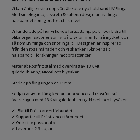
Vi kan äntligen visa upp vårt älskade nya halsband LIV Flinga!
Med sin eleganta, diskreta & stilrena design är Liv flinga
halsbandet som gjort för att fira livet.
Vi funderade på hur vi kunde fortsätta hjälpa till och bidra till
olika organisationer som vi på Ellwi brinner för så mycket, och
så kom LIV flinga och snöflinga till. Designen är inspirerad
från den rosa månaden och vi skänker 15kr per sålt
halsband till forskningen mot bröstcancer.
Material: Rostfritt stål med överdrag av 18 K vit
gulddoublering, Nickel och blysäker
Storlek på fling ringen är 32 mm
Kedjan är 45 cm lång, kedjan är producerad i rostfritt stål
överdragna med 18 K vit gulddoublering. Nickel- och blysäker
✔ 15kr till Bröstcancerförbundet
✔ Supporter till Bröstcancerförbundet
✔ One-size passar alla
✔ Leverans 2-3 dagar