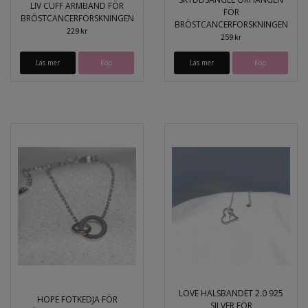
LIV CUFF ARMBAND FÖR
FÖR
BRÖSTCANCERFORSKNINGEN
BRÖSTCANCERFORSKNINGEN
229 kr
259 kr
Läs mer
Köp
Läs mer
Köp
LOVE HALSBANDET 2.0 925
HOPE FOTKEDJA FÖR
SILVER FÖR