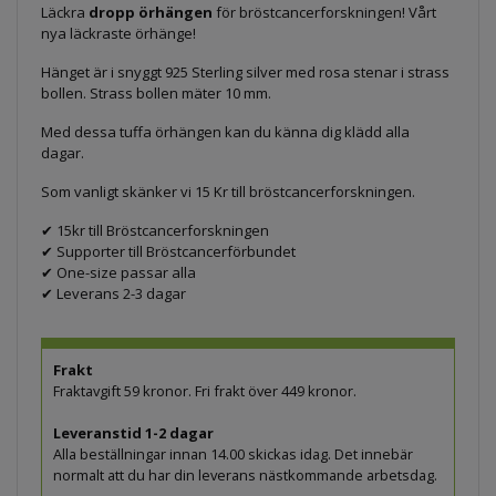
Läckra
dropp örhängen
för bröstcancerforskningen! Vårt
nya läckraste örhänge!
Hänget är i snyggt 925 Sterling silver med rosa stenar i strass
bollen. Strass bollen mäter 10 mm.
Med dessa tuffa örhängen kan du känna dig klädd alla
dagar.
Som vanligt skänker vi 15 Kr till bröstcancerforskningen.
✔ 15kr till Bröstcancerforskningen
✔ Supporter till Bröstcancerförbundet
✔ One-size passar alla
✔ Leverans 2-3 dagar
Frakt
Fraktavgift 59 kronor. Fri frakt över 449 kronor.
Leveranstid 1-2 dagar
Alla beställningar innan 14.00 skickas idag. Det innebär
normalt att du har din leverans nästkommande arbetsdag.