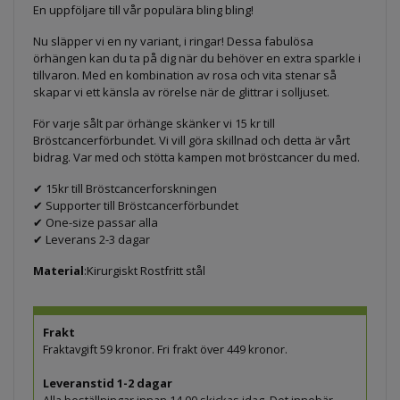
En uppföljare till vår populära bling bling!
Nu släpper vi en ny variant, i ringar! Dessa fabulösa
örhängen kan du ta på dig när du behöver en extra sparkle i
tillvaron. Med en kombination av rosa och vita stenar så
skapar vi ett känsla av rörelse när de glittrar i solljuset.
För varje sålt par örhänge skänker vi 15 kr till
Bröstcancerförbundet. Vi vill göra skillnad och detta är vårt
bidrag. Var med och stötta kampen mot bröstcancer du med.
✔ 15kr till Bröstcancerforskningen
✔ Supporter till Bröstcancerförbundet
✔ One-size passar alla
✔ Leverans 2-3 dagar
Material
:Kirurgiskt Rostfritt stål
Frakt
Fraktavgift 59 kronor. Fri frakt över 449 kronor.
Leveranstid 1-2 dagar
Alla beställningar innan 14.00 skickas idag. Det innebär