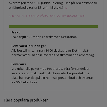
överdragen med 18 K gulddoublering. Det går bra att köpa till
en lång kedja (cirka 85 cm) – klicka då
här.
KLICKA HÄR FÖR ALLA VÅRA ÖVRIGA SKYDDSÄNGLAR!
Frakt
Fraktavgift 59 kronor. Fri frakt över 449 kronor.
Leveranstid 1-2 dagar
Alla beställningar innan 14.00 skickas idag. Det innebär
normalt att du har din leverans nästkommande arbetsdag.
Leverans
Vi skickar alla paket med Postnord & våra försändelser
levereras normalt direkt i din brevlåda. Får paketet inte
plats hamnar det på ditt närmsta postombud och aviseras
via SMS eller brev.
Flera populära produkter