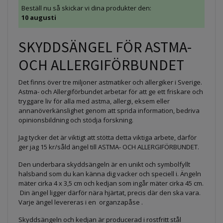
Beställ nu så skickar vi dina produkter den:
10 augusti
SKYDDSÄNGEL FÖR ASTMA-
OCH ALLERGIFÖRBUNDET
Det finns över tre miljoner astmatiker och allergiker i Sverige.
Astma- och Allergiförbundet arbetar för att ge ett friskare och
tryggare liv för alla med astma, allergi, eksem eller
annanöverkänslighet genom att sprida information, bedriva
opinionsbildning och stödja forskning.
Jag tycker det är viktigt att stötta detta viktiga arbete, därför
ger jag 15 kr/såld ängel till ASTMA- OCH ALLERGIFÖRBUNDET.
Den underbara skyddsängeln är en unikt och symbolfyllt
halsband som du kan känna dig vacker och speciell i. Ängeln
mäter cirka 4 x 3,5 cm och kedjan som ingår mäter cirka 45 cm.
Din ängel ligger därför nära hjärtat, precis där den ska vara.
Varje ängel levereras i en organzapåse .
Skyddsängeln och kedjan är producerad i rostfritt stål