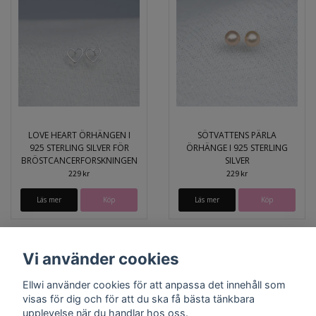
LOVE HEART ÖRHÄNGEN I
SÖTVATTENS PÄRLA
925 STERLING SILVER FÖR
ÖRHÄNGE I 925 STERLING
BRÖSTCANCERFORSKNINGEN
SILVER
229 kr
229 kr
Läs mer
Läs mer
Vi använder cookies
Ellwi använder cookies för att anpassa det innehåll som
visas för dig och för att du ska få bästa tänkbara
upplevelse när du handlar hos oss.