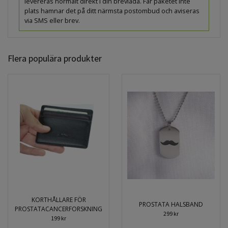
levereras normalt direkt i din brevlåda. Får paketet inte
plats hamnar det på ditt närmsta postombud och aviseras
via SMS eller brev.
Flera populära produkter
KORTHÅLLARE FÖR
PROSTATA HALSBAND
PROSTATACANCERFORSKNING
299 kr
199 kr