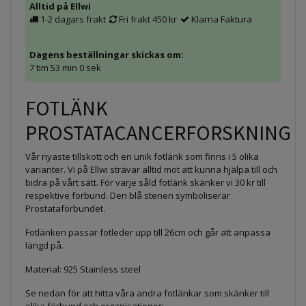
Alltid på Ellwi
1-2 dagars frakt
Fri frakt 450 kr
Klarna Faktura
Dagens beställningar skickas om:
7 tim 52 min 59 sek
FOTLÄNK
PROSTATACANCERFORSKNING
Vår nyaste tillskott och en unik fotlänk som finns i 5 olika
varianter. Vi på Ellwi strävar alltid mot att kunna hjälpa till och
bidra på vårt sätt. För varje såld fotlänk skänker vi 30 kr till
respektive förbund. Den blå stenen symboliserar
Prostataförbundet.
Fotlänken passar fotleder upp till 26cm och går att anpassa
längd på.
Material: 925 Stainless steel
Se nedan för att hitta våra andra fotlänkar som skänker till
olika förbund och organisationer: