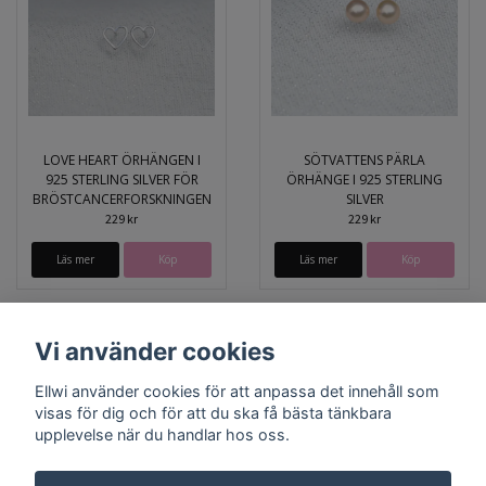
LOVE HEART ÖRHÄNGEN I
SÖTVATTENS PÄRLA
925 STERLING SILVER FÖR
ÖRHÄNGE I 925 STERLING
BRÖSTCANCERFORSKNINGEN
SILVER
229 kr
229 kr
Läs mer
Läs mer
Vi använder cookies
Ellwi använder cookies för att anpassa det innehåll som
visas för dig och för att du ska få bästa tänkbara
upplevelse när du handlar hos oss.