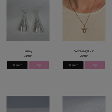
Emmy
Skytsengel 2.0
319 kr
269 kr
Läs mer
Läs mer
Köp