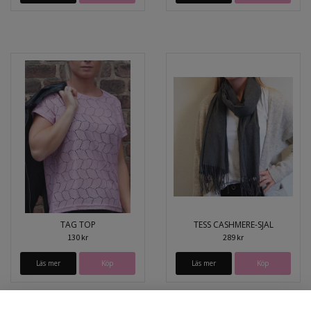
TAG TOP
TESS CASHMERE-SJAL
130 kr
289 kr
Läs mer
Köp
Läs mer
Köp