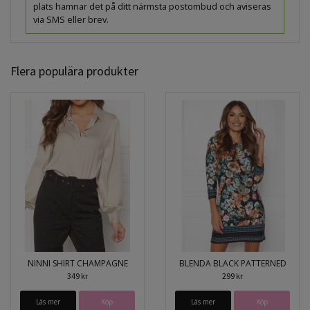
plats hamnar det på ditt närmsta postombud och aviseras
via SMS eller brev.
Flera populära produkter
NINNI SHIRT CHAMPAGNE
BLENDA BLACK PATTERNED
349 kr
299 kr
Läs mer
Köp
Läs mer
Köp